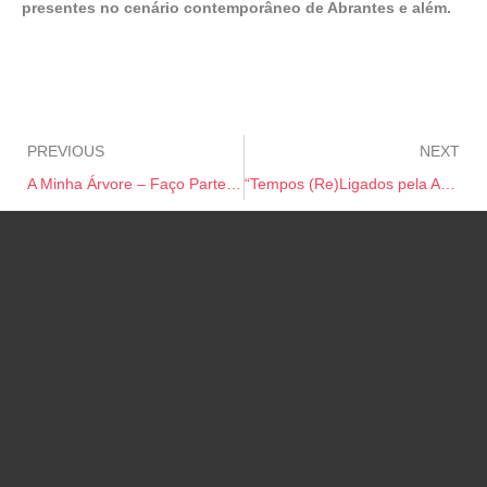
presentes no cenário contemporâneo de Abrantes e além.
PREVIOUS
NEXT
A Minha Árvore – Faço Parte do Pulmão do Alto-Minho
“Tempos (Re)Ligados pela Arte”, APEI