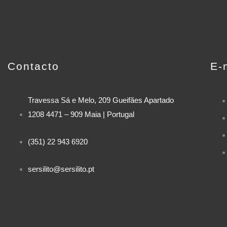
Contacto
E-
Travessa Sá e Melo, 209 Gueifães Apartado
1208 4471 – 909 Maia | Portugal
(351) 22 943 6920
sersilito@sersilito.pt