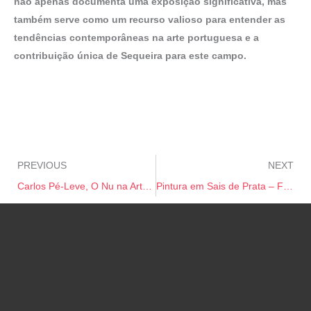
não apenas documenta uma exposição significativa, mas
também serve como um recurso valioso para entender as
tendências contemporâneas na arte portuguesa e a
contribuição única de Sequeira para este campo.
PREVIOUS
NEXT
Carlos Pé-Leve, O Nu na Arte – Do Desenho à Escultura
Pintura em Sais de Prata – Fotografia de António Palmeira