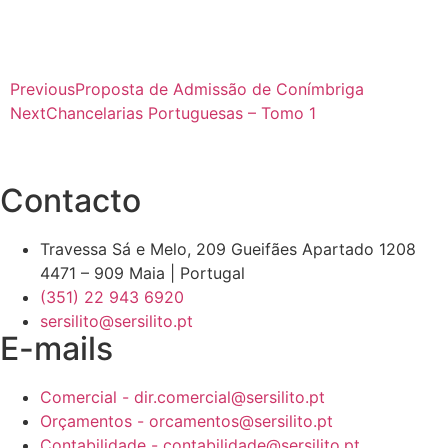
Previous
Proposta de Admissão de Conímbriga
Next
Chancelarias Portuguesas – Tomo 1
Contacto
Travessa Sá e Melo, 209 Gueifães Apartado 1208
4471 – 909 Maia | Portugal
(351) 22 943 6920
sersilito@sersilito.pt
E-mails
Comercial - dir.comercial@sersilito.pt
Orçamentos - orcamentos@sersilito.pt
Contabilidade - contabilidade@sersilito.pt