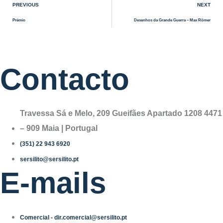
PREVIOUS
NEXT
Prémio
Desenhos da Grande Guerra – Max Römer
Contacto
Travessa Sá e Melo, 209 Gueifães Apartado 1208 4471
– 909 Maia | Portugal
(351) 22 943 6920
sersilito@sersilito.pt
E-mails
Comercial - dir.comercial@sersilito.pt