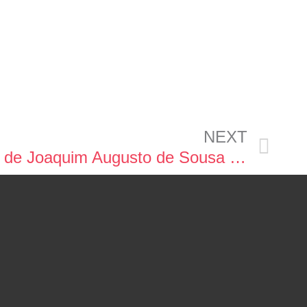
NEXT
Fotografias da Madeira de Joaquim Augusto de Sousa (da década de 1880 até 1905)