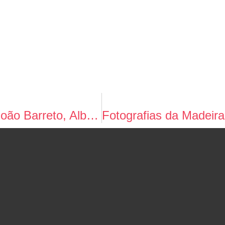
Fotografias da Madeira de Francisco João Barreto, Alberto Camacho Brandão e Augusto João Soares (primeira metade do século XX)