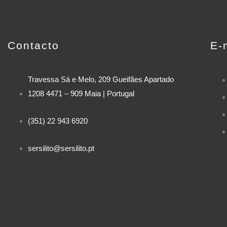
Contacto
E-
Travessa Sá e Melo, 209 Gueifães Apartado
1208 4471 – 909 Maia | Portugal
(351) 22 943 6920
sersilito@sersilito.pt