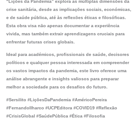
“Lições da Pandemia” explora as múltiplas dimensões da
crise sanitária, desde as implicações sociais, económicas,
e de saúde pública, até às reflexões éticas e filosóficas.
Esta obra visa não apenas documentar a experiência
vivida, mas também extrair aprendizagens cruciais para
enfrentar futuras crises globais.
Ideal para académicos, profissionais de saúde, decisores
políticos e qualquer pessoa interessada em compreender
os vastos impactos da pandemia, este livro oferece uma
análise abrangente e insights valiosos para preparar
melhor a sociedade para os desafios do futuro.
#Sersilito #LiçõesDaPandemia #AméricoPereira
#FernandoIlharco #UCPEditora #COVID19 #Reflexão
#CrisisGlobal #SaúdePública #Ética #Filosofia