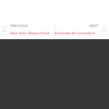
PREVIOUS
NEXT
Dom Nuno Álvares Pereira, um Homem, Herói e Santo a (Re)Conhecer
A Filosofia de Fernando Aguiar-Branco