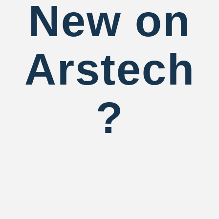
New on
Arstech
?