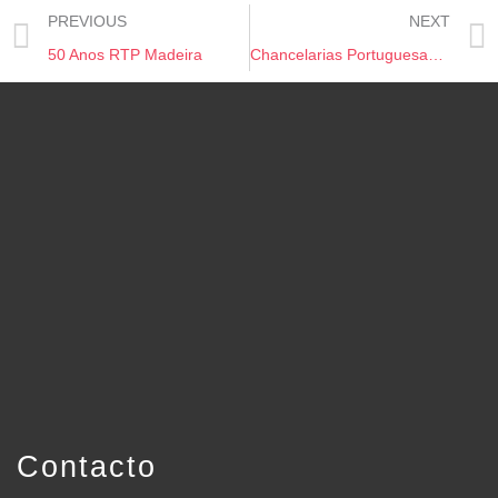
PREVIOUS
NEXT
50 Anos RTP Madeira
Chancelarias Portuguesas – Tomo 2, Volume V
Contacto