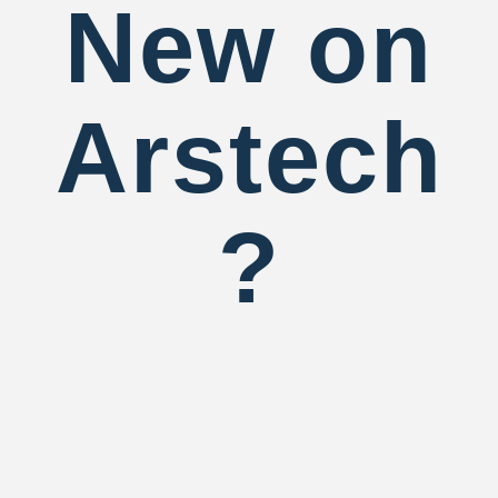
New on
Arstech
?