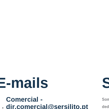
E-mails
S
Comercial -
Som
dir.comercial@sersilito.pt
ded