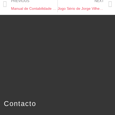
PREVIOUS
NEXT
Manual de Contabilidade e Finanças, Para Não Financeiros – Teoria e Casos Práticos
Jogo Sério de Jorge Vilhena Mesquita
Contacto