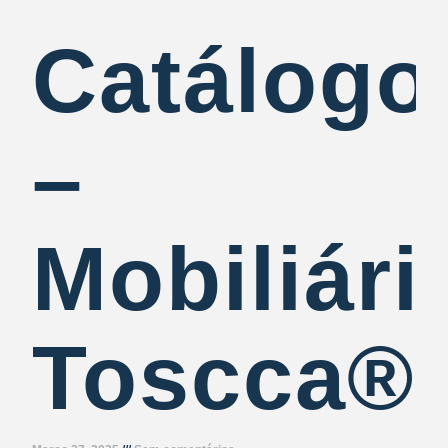
Catálogo
–
Mobiliári
Toscca®