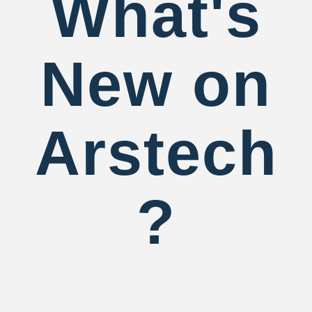
What's
New on
Arstech
?